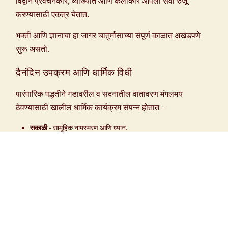
विद्वान प्रवचनकार, व्याख्याते आणि कलाकार आपली सेवा रुजू
करण्यासाठी एकत्र येतात.
भक्ती आणि ज्ञानाचा हा जागर चातुर्मासाच्या संपूर्ण काळात अखंडपणे
सुरू असतो.
दैनंदिन उपक्रम आणि धार्मिक विधी
पारंपारिक पद्धतीने गडावरील व सदनातील वातावरण मंगलमय
ठेवण्यासाठी खालील धार्मिक कार्यक्रम संपन्न होतात -
सकाळी
- सामूहिक नामस्मरण आणि ध्यान.
धार्मिक विधी
- महापूजा, लघुरुद्र आणि अभिषेक.
बौद्धिक सेवा
- नामवंत वक्त्यांची प्रवचने आणि व्याख्याने.
संत ज्ञानपीठ - एक अविरत प्रवास
'संत ज्ञानपीठाच्या' वतीने वर्षभर अशा अनेक सांस्कृतिक आणि
आध्यात्मिक कार्यक्रमांचे नियोजन सातत्याने केले जाते. विशेष म्हणजे, हे
सर्व लोकोपयोगी कार्यक्रम पूर्णपणे लोकाश्रयावर (भक्तांच्या