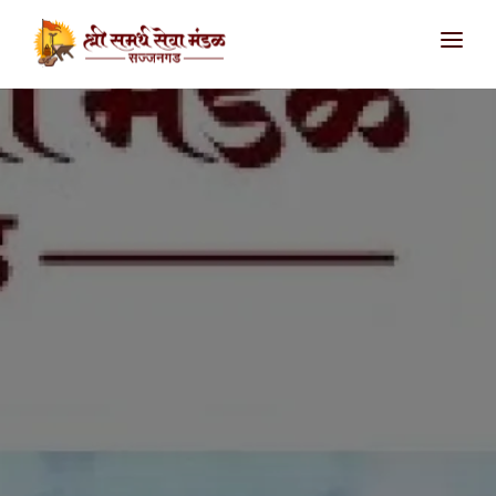
आमच्याविषयी
उपक्रम
सज्जनगड
शिवथरघळ
सातारा
संपर्क