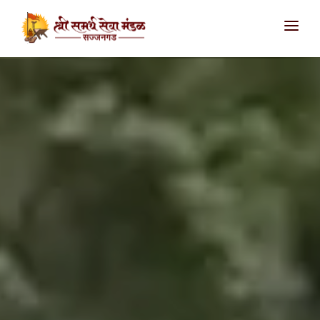
आमच्याविषयी
उपक्रम
सज्जनगड
शिवथरघळ
सातारा
संपर्क