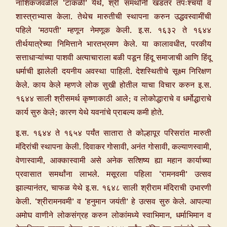
नाशिकजवळील ‘टाकळी’ येथे, श्री समर्थांनी खडतर तपःश्चर्या व
शास्त्राभ्यास केला. तेथेच मारुतीची स्थापना करुन उद्धवस्वामींची
पहिले ‘मठपती’ म्हणून नेमणूक केली. इ.स. १६३२ ते १६४४
तीर्थयात्रेच्या निमित्ताने भारतभ्रमण केले. या कालावधीत, परकीय
सत्ताधाऱ्यांच्या पाशवी अत्याचाराला बळी पडून हिंदू समाजाची आणि हिंदू
धर्माची झालेली दयनीय अवस्था पाहिली. देशस्थितीचे सूक्ष्म निरिक्षण
केले. काय केले म्हणजे लोक सुखी होतील याचा विचार करुन इ.स.
१६४४ साली श्रीसमर्थ कृष्णाकाठी आले; व लोकोद्धाराचे व धर्मोद्धाराचे
कार्य सुरु केले; कारण येथे यवनांचे प्राबल्य कमी होते.
इ.स. १६४४ ते १६५४ पर्यंत सातारा ते कोल्हापूर परिसरांत मारुती
मंदिरांची स्थापना केली. दिवाकर गोसावी, अनंत गोसावी, कल्याणस्वामी,
वेणास्वामी, आक्कास्वामी असे अनेक सत्शिष्य ह्या महान कार्याच्या
प्रवासात समर्थांना लाभले. मसूरला पहिला ‘रामनवमी’ उत्सव
झाल्यानंतर, चाफळ येथे इ.स. १६४८ साली श्रीराम मंदिराची उभारणी
केली. ‘श्रीरामनवमी’ व ‘हनुमान जयंती’ हे उत्सव सुरु केले. आपल्या
अमोघ वाणीने लोकसंग्रह करुन लोकांमध्ये स्वाभिमान, धर्माभिमान व