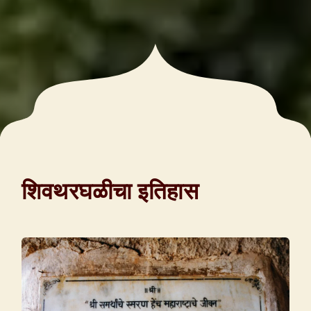
शिवथरघळीचा इतिहास