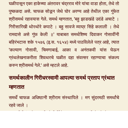
घळीपासून एका हाकेच्या अंतरावर चंद्रराव मोरे यांचा वाडा होता, तेथे तो
पुष्कळदा असे. चाफळ सोडून जेथे घोर अरण्य आहे तेथील एका गुंफेत
श्रीसमर्थ रहावयास गेले. समर्थ म्हणतात, 'बहु झाडखंडे उदंडे अचाटे ।
गिरीसारिखी थोरथोरे कपाटे । बहु सावजे व्याघ्र सिंहे कलाली । तेथे
रामदासे असे गुंफ केली ॥' याबाबत समर्थशिष्य दिवाकर गोसावींनी
बहिरंभटास शके १५७६ (इ.स. १६५४) मध्ये पाठविलेले पत्र आहे, त्यात
'कल्याण गोसावी, चिमणाबाई, आका व अनंतकवी यांस घेऊन
ग्रंथलेखनाकरीता शिवथरचे घळीत दहा संवत्सर रहाण्याचा संकल्प
करुन श्रीसमर्थ गेले.' असे म्हटले आहे.
समर्थकालीन गिरीधरस्वामी आपल्या समर्थ प्रताप ग्रंथात
म्हणतात
समर्थे चाफळ अधिष्ठानी श्रीराम संस्थापिले । मग सुंदरमठी समर्थांचे
रहवे जाले ।
नाना गिरिकंधरी दास विहरे निर्मिले । नाना मठ करविले लोकोद्धारा ॥
(स.प्र. ७/२).