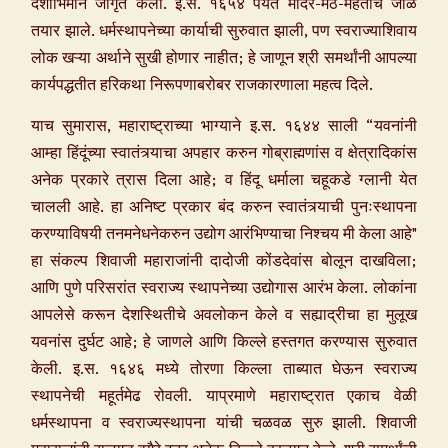
देशाभिमान जागृत केला. इ.स. १६५४ पर्यंत मंदिर-मठ-महंतांचे जाळे
तयार झाले. धर्मस्थापनेच्या कार्याची सुरुवात झाली, पण स्वराज्याशिवाय
लोक खऱ्या अर्थाने सुखी होणार नाहीत; हे जाणून श्री समर्थांनी आपल्या
कार्यपद्धतीत हरिकथा निरूपणाबरोबर राजकारणाला महत्व दिले.
याच सुमारास, महाराष्ट्राच्या भाग्याने इ.स. १६४४ साली “यवनांनी
आम्हा हिंदूंच्या स्वातंत्र्याचा अपहार करुन गोब्राह्मणांस व क्षेत्रादिकांस
अनेक प्रकारे त्रास दिला आहे; व हिंदू धर्माला चहूकडे ग्लानी येत
चालली आहे. हा अनिष्ट प्रकार बंद करुन स्वातंत्र्याची पुनःस्थापना
करण्याविषयी तनमनेधनेकरुन उद्योग आरंभिण्याचा निश्चय मी केला आहे"
हा संकल्प शिवाजी महाराजांनी दादोजी कोंडदेवांस बोलून दाखविला;
आणि पुणे परिसरांत स्वराज्य स्थापनेच्या उद्योगास आरंभ केला. लोकांना
आपलेसे करून देशस्थितीचे अवलोकन केले व सह्याद्रीचा हा मुलूख
यवनांस दुर्घट आहे; हे जाणले आणि किल्ले हस्तगत करण्यास सुरुवात
केली. इ.स. १६४६ मध्ये तोरणा किल्ला ताब्यात घेऊन स्वराज्य
स्थापनेची महूर्तमेढ रोवली. याप्रमाणे महाराष्ट्रात एकाच वेळी
धर्मस्थापना व स्वराज्यस्थापना यांची चळवळ सुरु झाली. शिवाजी