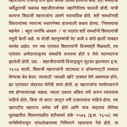
महाराजांनी राजगड वगैरे इतर अनेक किल्ले हस्तगत केले. श्री समर्थांची
धर्मोद्धाराची चळवळ शहाजीराजांच्या जहागिरीतच चालली होती. याची
कल्पना शिवाजी महाराजांना असणे स्वाभाविक होते. श्री समर्थांनाही
शिवरायांच्या स्वराज्य स्थापनेच्या हालचाली कळत होत्या. 'निश्चयाचा
महामेरु । बहुत जनांसि आधारु ।' या पत्रांत श्री समर्थांनी शिवरायांची
स्तुती केली आहे. या दोन्ही महापुरुषांची भेट कधी व कोठे झाली याबद्दल
मतभेद आहेत. पण ज्या प्रांतात शिवरायांनी विजयश्री मिळवली, त्या
प्रांतात अगोदरपासूनच समर्थांचे वास्तव्य होते व तेथे मठस्थापना
झालेली होती. उदा. - शहाजीराजांची विजापूरहून सुटका झाल्यावर इ.स.
१६५४ साली, शिवाजी महाराजांनी घाटमाथा व कोकणपट्टी ताब्यात
घेण्याचा बेत केला. त्यासाठी ‘जावळी खोरे’ ताब्यात घेणे आवश्यक होते;
ह्या प्रांतावर चंद्रराव मोरेंची सत्ता होती. हा महाराजांना सामोपचाराने
वश होण्यासारखा नव्हता. त्याला एकतर अंकित तरी करुन घ्यावयास
पाहिजे होते; किंवा तो काटा उपटून तरी टाकावयास पाहिजे होता. त्या
खटपटीत महाराज अनेक वर्षे होते आणि याच चंद्रराव मोरेंच्या
मुलखातील शिवथरघळीत श्रीसमर्थ शके १५७६ (इ.स. १६५४) च्या
मार्गशीर्षापासून ग्रंथलेखनाच्या निमित्ताने रहावयास गेले होते. या