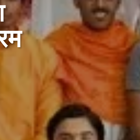
ा
्रम