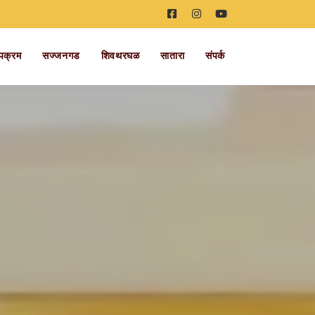
पक्रम
सज्जनगड
शिवथरघळ
सातारा
संपर्क