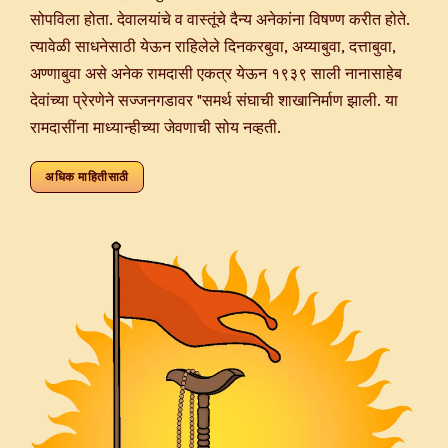
.
सोपविला होता. देवालयांचे व वास्तूंचे दैन्य अनेकांना विषण्ण करीत होते.
 कन्या
त्यावेळी साधनेसाठी येऊन राहिलेले दिनकरबुवा, अय्याबुवा, दत्ताबुवा,
ुसरा
अण्णाबुवा असे अनेक रामदासी एकत्र येऊन १९३९ साली नानासाहेब
 घडून
देवांच्या प्रेरणेने सज्जनगडावर "समर्थ संघाची शाखानिर्माण झाली. या
शील व
रामदासींना माध्यान्हीच्या जेवणाची सोय नव्हती.
ना
ी !
अधिक माहितीसाठी
स-या