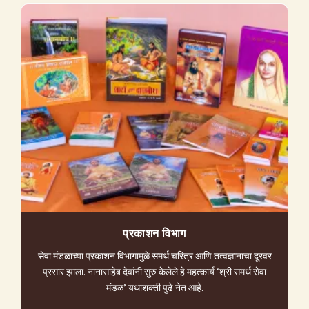
प्रकाशन विभाग
सेवा मंडळाच्या प्रकाशन विभागामुळे समर्थ चरित्र आणि तत्वज्ञानाचा दूरवर
प्रसार झाला. नानासाहेब देवांनी सुरु केलेले हे महत्कार्य ‘श्री समर्थ सेवा
मंडळ’ यथाशक्ती पुढे नेत आहे.