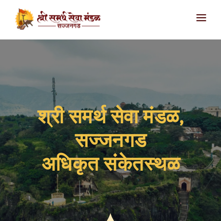
आमच्याविषयी
उपक्रम
सज्जनगड
शिवथरघळ
श्री समर्थ सेवा मंडळ,
सातारा
सज्जनगड
संपर्क
अधिकृत संकेतस्थळ