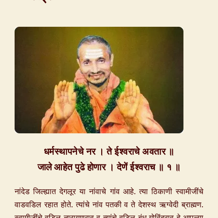
धर्मस्थापनेचे नर । ते ईश्वराचे अवतार ॥
जाले आहेत पुढे होणार । देणें ईश्वराच ॥ १ ॥
नांदेड जिल्ह्यात देगलूर या नांवाचे गांव आहे. त्या ठिकाणी स्वामीजींचे
वाडवडिल रहात होते. त्यांचे नांव पतकी व ते देशस्थ ऋग्वेदी ब्राह्मण.
स्वामीजींचे वडिल नारायणराव व त्यांचे वडिल बंधू गोविंदराव हे आपल्या