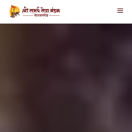
आमच्याविषयी
उपक्रम
सज्जनगड
शिवथरघळ
सातारा
संपर्क