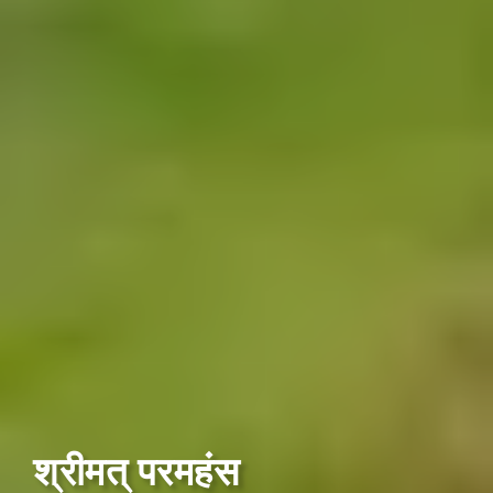
श्रीमत् परमहंस