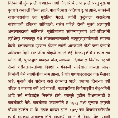
त्रिंबकची मुंज झाली व आठव्या वर्षी गोदावरीचे लग्न झाले. परंतु दुस-या
पुत्राचे अकाली निधन झाले. मातापित्यास अतिशय दु:ख झाले. याचवेळी
नारायणरावांना एक पुरोहित भेटले. त्यांनी कुटुंबाला असलेल्या
सर्पशापाची हकिगत सांगितली. तसेच पहिले दोन्ही मुलगे अल्पायुषी
असल्याबद्दलचे सांगितले. पुरोहिताच्या सांगण्याप्रमाणे आई-वडिलांनी
श्रीक्षेत्र गाणगापूर येथे लोककल्याणकारी सत्पुत्रप्राप्तीसाठी तपस्या
केली. दत्तमहाराज प्रसन्न होऊन त्यांनी अंशरूपाने पोटी जन्म घेण्याचे
अभिवचन दिले. माताजींना डोहाळे लागले तेही वैराग्यवृत्तीचे व त्यात त्या
धर्मग्लानी, पुनरुद्धार याबद्दल बोलू लागल्या. दिनांक 7 डिसेंबर 1908
रोजी श्रीदत्तजयंतीच्या दिवशी सायंकाळी साडेसात वाजता लाड-
चिंचोळी येथे स्वामीजींचा जन्म झाला. हे गांव गाणगापूरपासून नऊ मैलावर
आहे. मुलाचे नांव श्रीधर असे ठेवण्यात आले. वयाच्या तिस-या वर्षी
वडिल व बाराव्या वर्षी आई वारली. मातोश्रींच्या वियोगापूर्वीच बंधू-भगिनी
आदि सर्व नातेवाईक निवर्तले होते. त्यामुळे पुढील शिक्षणासाठी ते
मावशीकडे गेले. मावशीच्या परवानगीने ते 1923 मध्ये पुण्यास इंग्रजी
चौथ्या इयत्तेत अ. वि. गृहात दाखल झाले. 1927 च्या विजयादशमीपर्यंत
त्यांचे वास्तव्य पुण्यातच होते. माधुकरी मागून ते शिक्षण घेत. स्वामी